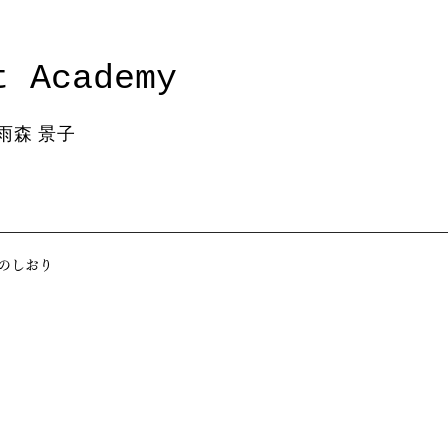
t Academy
雨森 景子
のしおり