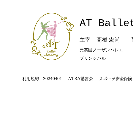
AT Balle
主宰 高橋 宏尚 
元英国ノーザンバレエ
​プリンシパル
利用規約 20240401
ATBA講習会
スポーツ安全保険