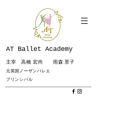
AT Ballet Academy
主宰 高橋 宏尚 雨森 景子
元英国ノーザンバレエ
​プリンシパル