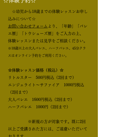
☆体験予約☆
☆幼児から18歳までの体験レッスンお申し
込みについて☆
お問い合わせフォーム
より、「年齢」「バレ
エ歴」「トウシューズ歴」をご入力の上、
​体験レッスンまたは見学をご相談ください。
※18歳以上の大人バレエ、ハーフバレエ、45分クラ
スはオンライン予約をご利用ください。
☆体験レッスン価格（税込）☆
​リトルスター 500円税込（2回まで）
エンジェライト～サファイア 1000円税込
（2回まで）
大人バレエ 1600円税込（2回まで）
ハーフバレエ 1000円（2回まで）
​ ※新規の方が対象です。既に2回
以上ご受講された方には、ご遠慮いただいて
おります。