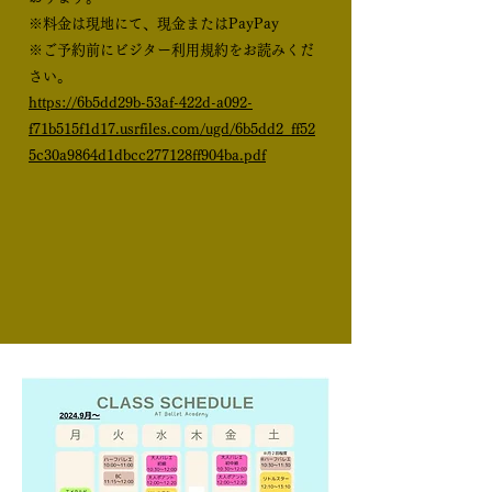
※料金は現地にて、現金またはPayPay
※ご予約前にビジター利用規約をお読みくだ
さい。
https://6b5dd29b-53af-422d-a092-
f71b515f1d17.usrfiles.com/ugd/6b5dd2_ff52
5c30a9864d1dbcc277128ff904ba.pdf