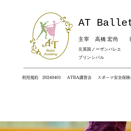
AT Balle
主宰 高橋 宏尚 
元英国ノーザンバレエ
​プリンシパル
利用規約 20240401
ATBA講習会
スポーツ安全保険