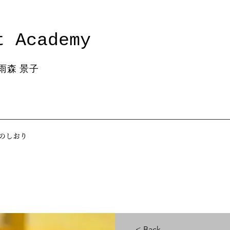
t Academy
雨森 景子
のしおり
< Back