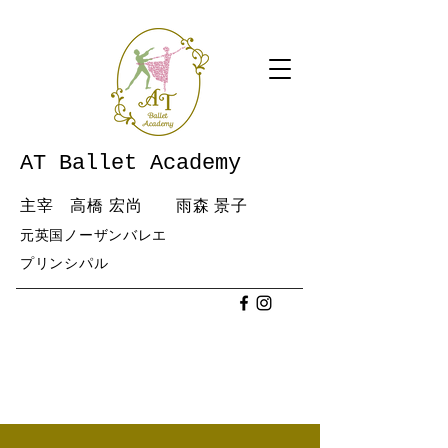
AT Ballet Academy
主宰 高橋 宏尚 雨森 景子
元英国ノーザンバレエ
​プリンシパル