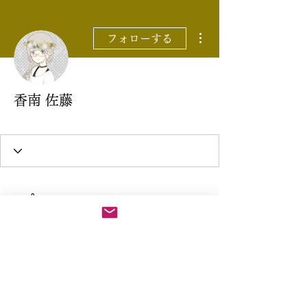
その他
フォローする
香南 佐藤
ATBA会員
+
4
プロフィール
登録日： 2021年9月13日
バッジ
ATBA会員
月謝制