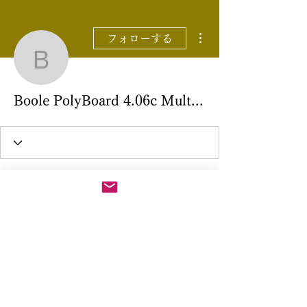
その他
フォローする
Boole PolyBoard 4.06c M
Boole PolyBoard 4.06c Multilingual 2022 [New]