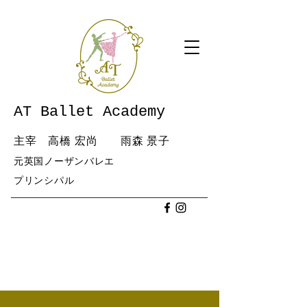
AT Ballet Academy
主宰 高橋 宏尚 雨森 景子
元英国ノーザンバレエ
​プリンシパル